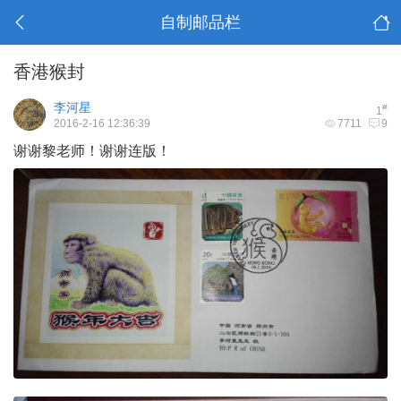
自制邮品栏
香港猴封
李河星
#
1
2016-2-16 12:36:39
7711
9
谢谢黎老师！谢谢连版！