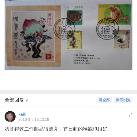
全部回复
看全部
倒序浏览
9
kaili
#
2
2016-3-9 13:13:19
我觉得这二件邮品很漂亮，首日封的猴戳也很好。