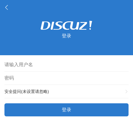
登录
安全提问(未设置请忽略)
登录