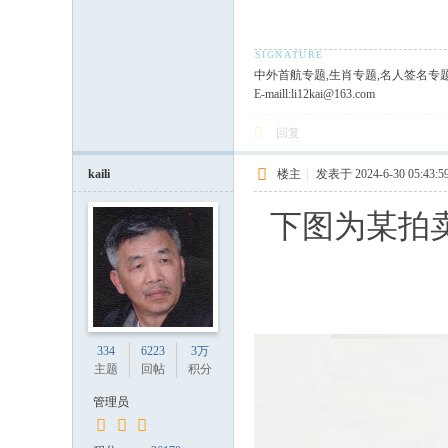
中外首航专题,生肖专题,名人签名专
E-maill:li12kai@163.com
回复
kaili
楼主
|
发表于 2024-6-30 05:43:5
下图为某拍
334
6223
3万
主题
回帖
积分
管理员