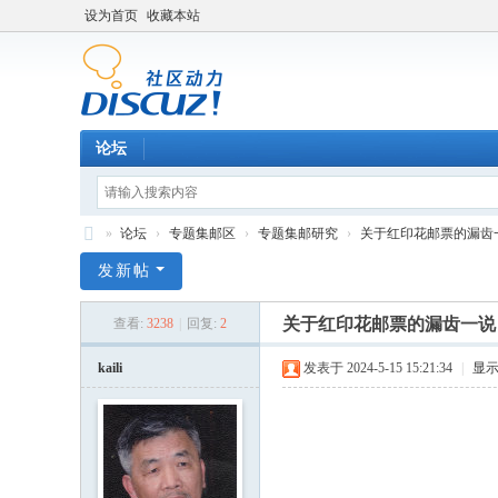
设为首页
收藏本站
论坛
»
论坛
›
专题集邮区
›
专题集邮研究
›
关于红印花邮票的漏齿
中
发新帖
外
关于红印花邮票的漏齿一说
查看:
3238
|
回复:
2
集
邮
kaili
发表于 2024-5-15 15:21:34
|
显
论
坛