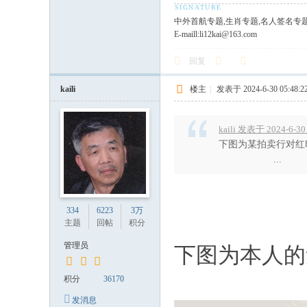
中外首航专题,生肖专题,名人签名专
E-maill:li12kai@163.com
回复
kaili
楼主
|
发表于 2024-6-30 05:48:2
kaili 发表于 2024-6-30
下图为某拍卖行
...
334
6223
3万
主题
回帖
积分
管理员
下图为本人的
积分
36170
发消息