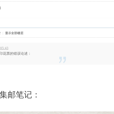
题
2
|
显示全部楼层
 05:43
对红印花票的错误论述：
集邮笔记：