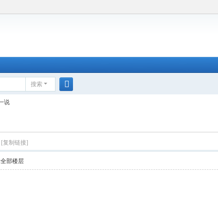
搜索
搜
一说
索
[复制链接]
示全部楼层