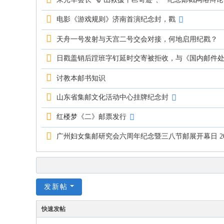
电影《游戏规则》济南首演纪念封，戳
天舟一号发射与天宫二号交会对接，何地启用纪戳？
日戳盖销后蹚班字钉延时交寄被拒收，与《国内邮件
讨教本邮书知识
山东省集邮文化活动中心挂牌纪念封
红楼梦《二》邮票发行
广州妇女集邮研究会六周年纪念暨三八节邮展开幕日 2016
发新帖
快速发帖