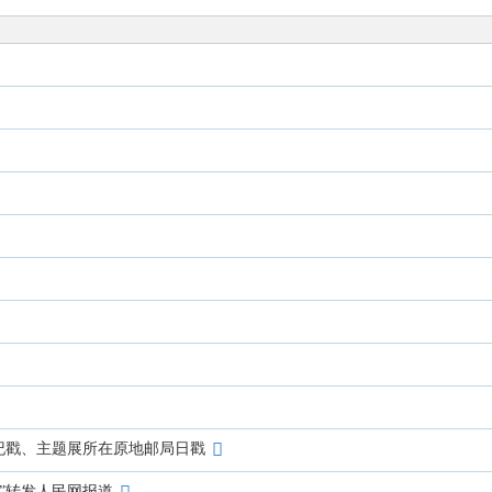
纪戳、主题展所在原地邮局日戳
论”转发人民网报道