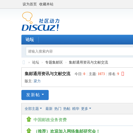
设为首页
收藏本站
论坛
»
论坛
›
专题集邮区
›
集邮通用资讯与文献交流
中
集邮通用资讯与文献交流
今日:
0
|
主题:
1073
|
排名:
9
外
版主:
梁力
集
发新帖
邮
论
全部主题
最新
热门
热帖
精华
更多
坛
中国邮政业务资费
（推荐）欢迎加入网络集邮研究会！