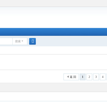
搜索
搜
索
返 回
1
2
3
4