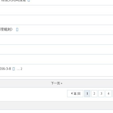
处理规则》
-3-8
...
2
下一页 »
返 回
1
2
3
4