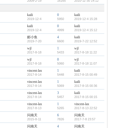
2009-2-19
16165
2010-11-30 14:12
顶
隐
帖
藏
置
顶
kaili
0
kaili
帖
2019-12-4
5950
2019-12-4 15:28
kaili
0
kaili
2019-12-4
4999
2019-12-4 15:12
邮小鱼
4
kaili
2019-7-20
6600
2019-7-22 12:52
wjl
1
wjl
2017-8-18
5433
2017-8-18 11:22
wjl
0
wjl
2017-8-18
5060
2017-8-18 11:07
vincent-lax
1
kaili
2017-8-14
5448
2017-8-15 00:49
vincent-lax
1
kaili
2017-8-14
5069
2017-8-15 00:36
vincent-lax
3
kaili
2017-8-14
5457
2017-8-15 00:15
vincent-lax
1
vincent-lax
2017-8-13
5265
2017-8-13 22:52
问南天
6
问南天
2015-8-11
7826
2017-7-8 23:57
问南天
4
问南天