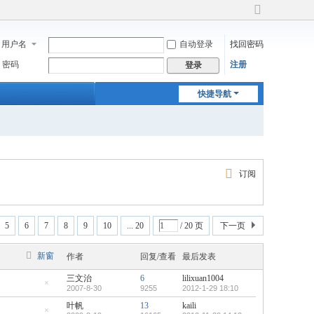
切
换
用户名
自动登录
找回密码
到
宽
密码
注册
登录
版
快捷导航
订阅
5
6
7
8
9
10
... 20
/ 20 页
下一页
新窗
作者
回复/查看
最后发表
三文治
6
lilixuan1004
2007-8-30
9255
2012-1-29 18:10
隐
藏
叶帆
13
kaili
置