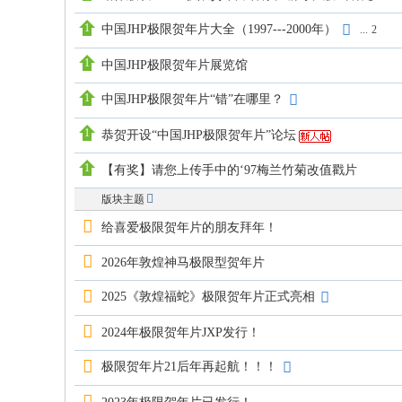
中国JHP极限贺年片大全（1997---2000年）
...
2
中国JHP极限贺年片展览馆
中国JHP极限贺年片“错”在哪里？
恭贺开设“中国JHP极限贺年片”论坛
【有奖】请您上传手中的‘97梅兰竹菊改值戳片
版块主题
给喜爱极限贺年片的朋友拜年！
2026年敦煌神马极限型贺年片
2025《敦煌福蛇》极限贺年片正式亮相
2024年极限贺年片JXP发行！
极限贺年片21后年再起航！！！