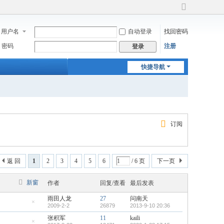
切
换
用户名
自动登录
找回密码
到
宽
密码
注册
登录
版
快捷导航
订阅
返 回
1
2
3
4
5
6
/ 6 页
下一页
新窗
作者
回复/查看
最后发表
雨田人龙
27
问南天
2009-2-2
26879
2013-9-10 20:36
隐
藏
张积军
11
kaili
置