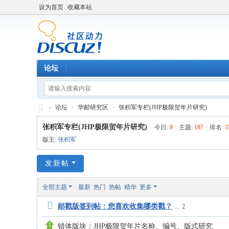
设为首页
收藏本站
论坛
»
论坛
›
华邮研究区
›
张积军专栏(JHP极限贺年片研究)
中
张积军专栏(JHP极限贺年片研究)
今日:
0
|
主题:
107
|
排名:
3
外
版主:
张积军
集
发新帖
邮
论
全部主题
最新
热门
热帖
精华
更多
坛
邮戳版签到帖：您喜欢收集哪类戳？
...
2
错体版块：JHP极限贺年片名称、编号、版式研究