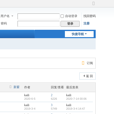
切
换
用户名
自动登录
找回密码
到
宽
密码
注册
登录
版
快捷导航
订阅
返 回
新窗
作者
回复/查看
最后发表
kaili
2
kaili
2020-6-5
6226
2020-7-14 00:06
kaili
3
kaili
2019-3-4
5749
2019-3-4 14:47