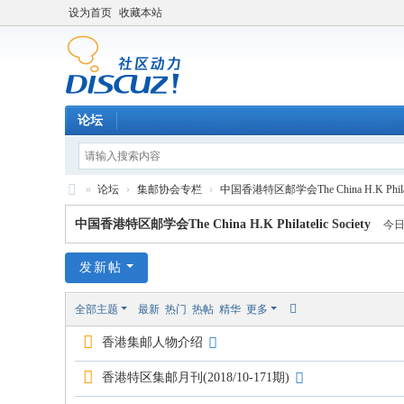
设为首页
收藏本站
论坛
»
论坛
›
集邮协会专栏
›
中国香港特区邮学会The China H.K Philatel
中
中国香港特区邮学会The China H.K Philatelic Society
今日
外
集
发新帖
邮
全部主题
最新
热门
热帖
精华
更多
论
香港集邮人物介绍
坛
香港特区集邮月刊(2018/10-171期)