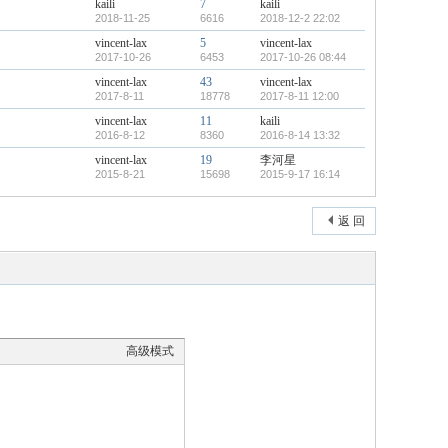
kaili
7
kaili
2018-11-25
6616
2018-12-2 22:02
vincent-lax
5
vincent-lax
2017-10-26
6453
2017-10-26 08:44
vincent-lax
43
vincent-lax
2017-8-11
18778
2017-8-11 12:00
vincent-lax
11
kaili
2016-8-12
8360
2016-8-14 13:32
vincent-lax
19
李河星
2015-8-21
15698
2015-9-17 16:14
返 回
高级模式