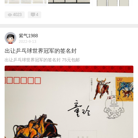
4023
4
紫气1988
2022-9-13
出让乒乓球世界冠军的签名封
出让乒乓球世界冠军的签名封 75元包邮