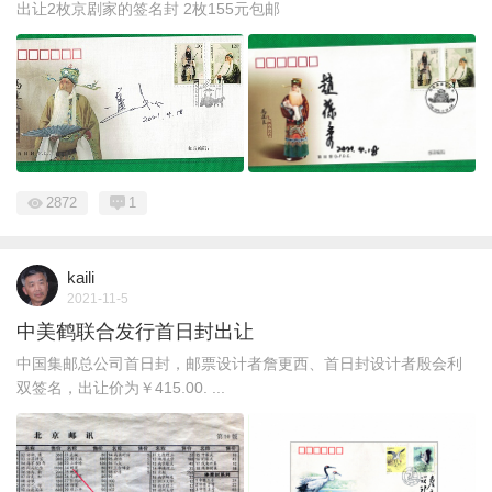
出让2枚京剧家的签名封 2枚155元包邮
2872
1
kaili
2021-11-5
中美鹤联合发行首日封出让
中国集邮总公司首日封，邮票设计者詹更西、首日封设计者殷会利
双签名，出让价为￥415.00. ...