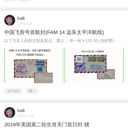
kaili
2020-4-8
中国飞剪号首航封(FAM 14 远东太平洋航线)
以下为本人的航空邮集复品，廉让， 每一枚￥135.00 (免邮费) ...
5900
1
kaili
2020-1-28
2019年美国第二轮生肖关门首日封-猪