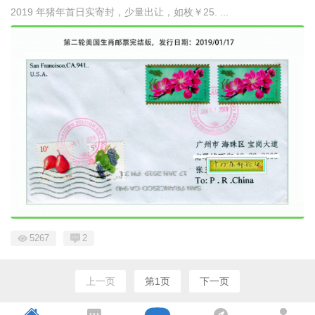
2019 年猪年首日实寄封，少量出让，如枚￥25. ...
5267
2
上一页
第1页
下一页