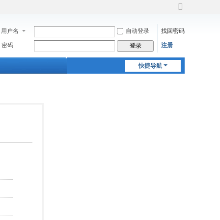
切
换
用户名
自动登录
找回密码
到
宽
密码
注册
登录
版
快捷导航