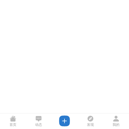
首页
动态
发现
我的