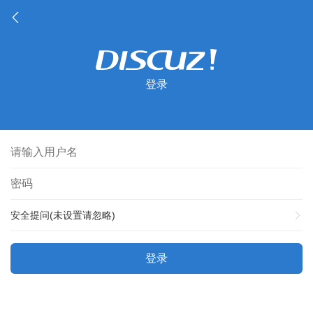
登录
安全提问(未设置请忽略)
登录