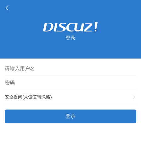
登录
安全提问(未设置请忽略)
登录