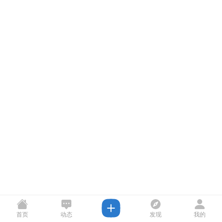
首页
动态
发现
我的