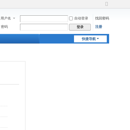
切
换
用户名
自动登录
找回密码
到
宽
密码
注册
登录
版
快捷导航