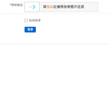
*
滑块验证:
请
拖动
左侧滑块将图片还原
自动登录
登录