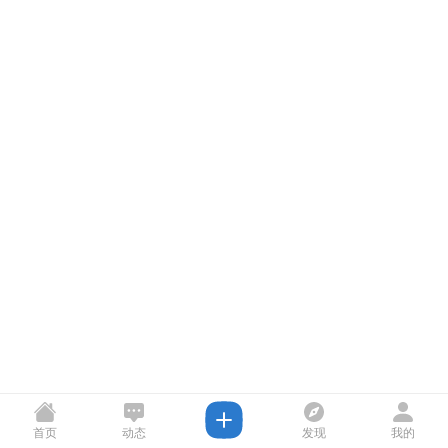
首页
动态
发现
我的