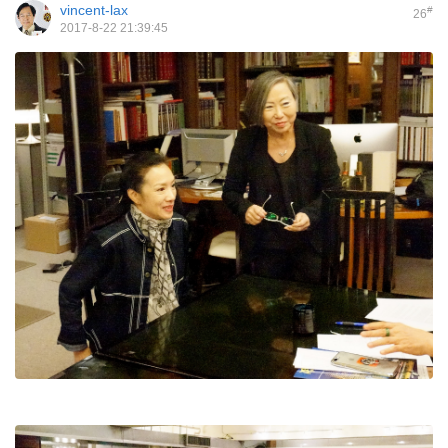
vincent-lax
#
26
2017-8-22 21:39:45