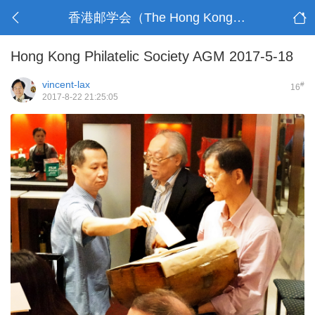
香港邮学会（The Hong Kong Philatelic Society）
Hong Kong Philatelic Society AGM 2017-5-18
vincent-lax
#
16
2017-8-22 21:25:05