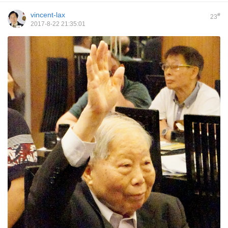
vincent-lax
#
23
2017-8-22 21:35:01