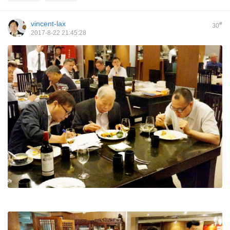
vincent-lax
#
30
2017-8-22 21:45:28