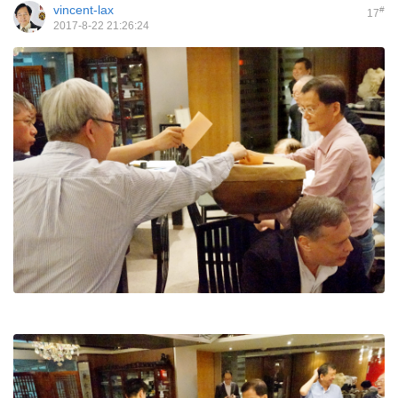
vincent-lax
#
17
2017-8-22 21:26:24