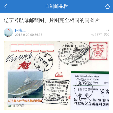
自制邮品栏
辽宁号航母邮戳图、片图完全相同的同图片
问南天
#
1
2012-9-29 00:56:37
3777
0