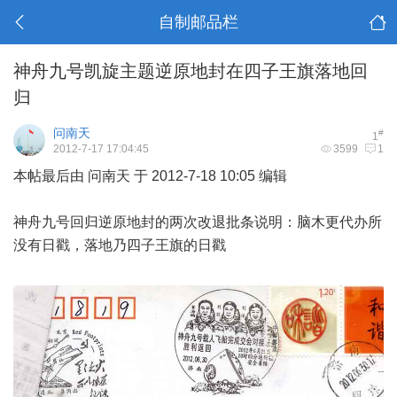
自制邮品栏
神舟九号凯旋主题逆原地封在四子王旗落地回
归
问南天
#
1
2012-7-17 17:04:45
3599
1
本帖最后由 问南天 于 2012-7-18 10:05 编辑
神舟九号回归逆原地封的两次改退批条说明：脑木更代办所
没有日戳，落地乃四子王旗的日戳