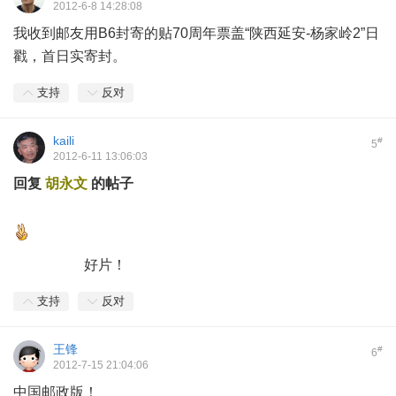
2012-6-8 14:28:08
我收到邮友用B6封寄的贴70周年票盖“陕西延安-杨家岭2”日
戳，首日实寄封。
支持
反对
kaili
#
5
2012-6-11 13:06:03
回复
胡永文
的帖子
好片！
支持
反对
王锋
#
6
2012-7-15 21:04:06
中国邮政版！