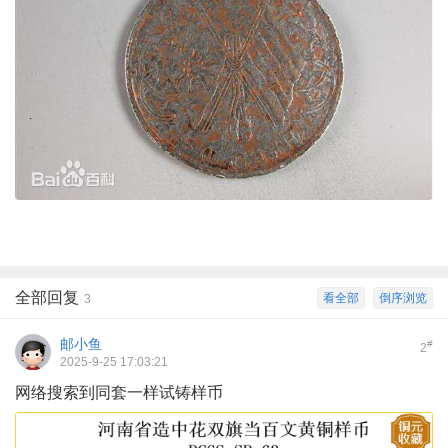
全部回复
看全部
倒序浏览
3
邮小鱼
#
2
2025-9-25 17:03:21
网络搜索到同套一样试铸样币