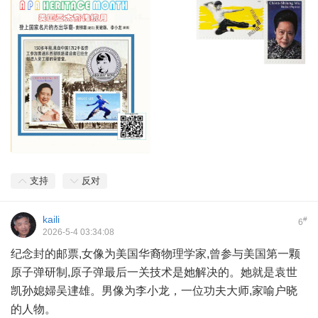
支持
反对
kaili
#
6
2026-5-4 03:34:08
纪念封的邮票,女像为美国华裔物理学家,曾参与美国第一颗
原子弹研制,原子弹最后一关技术是她解决的。她就是袁世
凯孙媳婦吴䢖雄。男像为李小龙，一位功夫大师,家喻户晓
的人物。