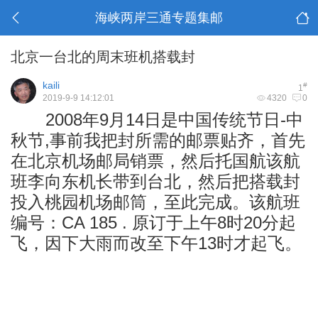
海峡两岸三通专题集邮
北京一台北的周末班机搭载封
kaili
#
1
2019-9-9 14:12:01
4320
0
2008年9月14日是中国传统节日-中
秋节,事前我把封所需的邮票贴齐，首先
在北京机场邮局销票，然后托国航该航
班李向东机长带到台北，然后把搭载封
投入桃园机场邮筒，至此完成。该航班
编号：CA 185 . 原订于上午8时20分起
飞，因下大雨而改至下午13时才起飞。