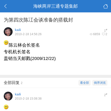
海峡两岸三通专题集邮
为第四次陈冮会谈准备的搭载封
kaili
#
1
2010-2-18 14:56:26
6859
2
陈云林会长签名
专机机长签名
盖销当天邮戮(2009/12/22)
全部回复
看全部
倒序浏览
2
kaili
#
2
2010-2-18 15:08:38