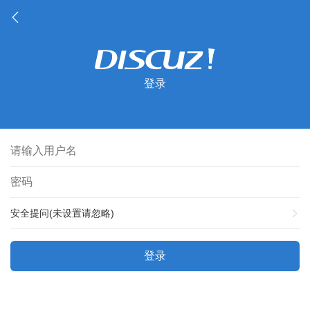
登录
安全提问(未设置请忽略)
登录