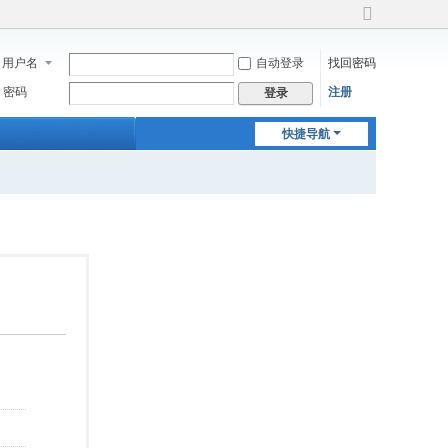
切
换
用户名
自动登录
找回密码
到
宽
密码
注册
登录
版
快捷导航