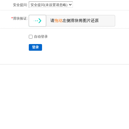
安全提问:
*
滑块验证:
请
拖动
左侧滑块将图片还原
自动登录
登录