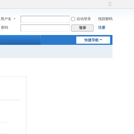
切
换
用户名
自动登录
找回密码
到
宽
密码
注册
登录
版
快捷导航