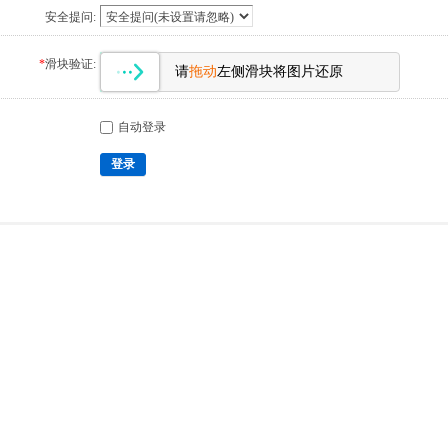
安全提问:
*
滑块验证:
请
拖动
左侧滑块将图片还原
自动登录
登录