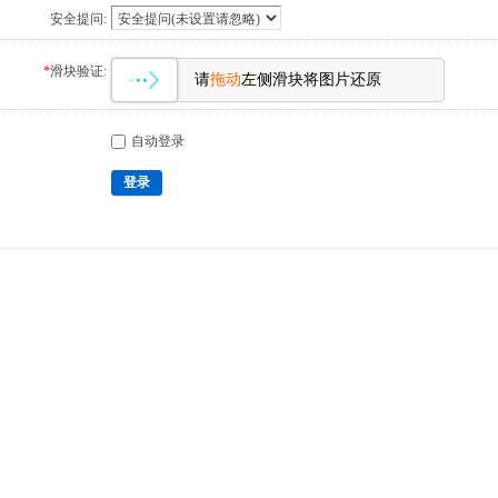
安全提问:
*
滑块验证:
请
拖动
左侧滑块将图片还原
自动登录
登录