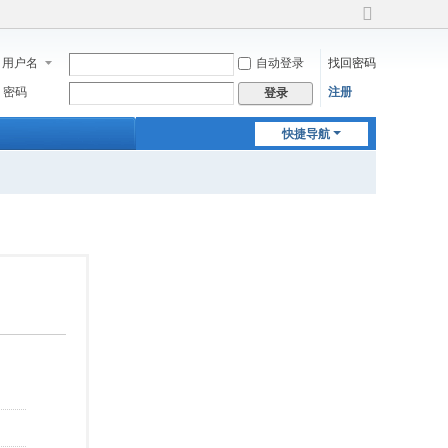
切
换
用户名
自动登录
找回密码
到
宽
密码
注册
登录
版
快捷导航