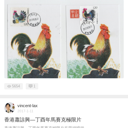
5654
1
vincent-lax
2017-1-11
香港蕭諒興—丁酉年馬賽克極限片
香港蕭諒興—丁酉年馬賽克極限片东莞鸡啼岗